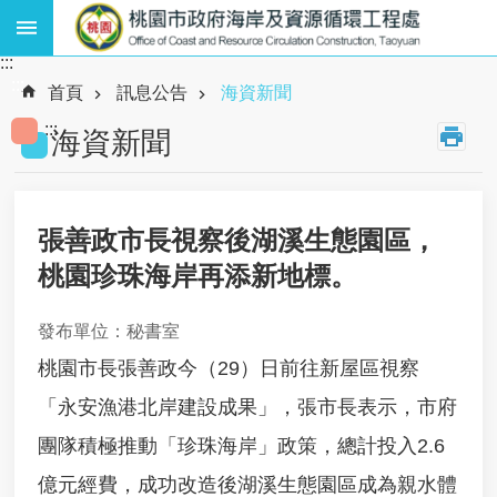
跳到主要內容區塊
:::
熱
:::
門
首頁
訊息公告
海資新聞
關
:::
鍵
海資新聞
字
:
廢
棄
張善政市長視察後湖溪生態園區，
物
桃園珍珠海岸再添新地標。
、
資
源
發布單位：秘書室
循
環
桃園市長張善政今（29）日前往新屋區視察
、
「永安漁港北岸建設成果」，張市長表示，市府
海
岸
團隊積極推動「珍珠海岸」政策，總計投入2.6
工
程
億元經費，成功改造後湖溪生態園區成為親水體