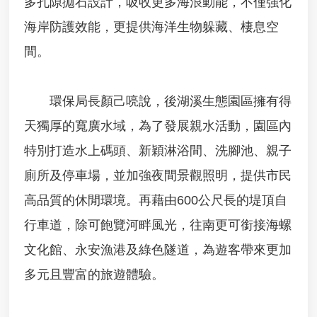
多孔隙拋石設計，吸收更多海浪動能，不僅強化
棄
物
海岸防護效能，更提供海洋生物躲藏、棲息空
申
請
間。
石
綿
環保局長顏己喨說，後湖溪生態園區擁有得
建
材
天獨厚的寬廣水域，為了發展親水活動，園區內
廢
特別打造水上碼頭、新穎淋浴間、洗腳池、親子
棄
物
廁所及停車場，並加強夜間景觀照明，提供市民
清
除
高品質的休閒環境。再藉由600公尺長的堤頂自
處
行車道，除可飽覽河畔風光，往南更可銜接海螺
理
補
文化館、永安漁港及綠色隧道，為遊客帶來更加
助
申
多元且豐富的旅遊體驗。
請
指