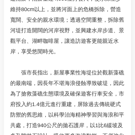
用
申
維持80cm以上，並將河面上的危橋拆除，營造
請
寬闊、安全的親水環境；透過空間重整，拆除舊
事
河堤打造開闊的河岸視野，並興建水岸步道、景
業
廢
觀平台、湖畔咖啡屋，讓造訪遊客更能親近水
棄
物
岸，享受悠閒時光。
清
除
處
張市長指出，新屋事業性海堤位於觀新藻礁
理
各
的最南端，因長年不堪海浪侵蝕導致破堤，因此
類
為了搶救藻礁生態環境及確保遊客行車安全，市
申
請
府投入約1.4億元進行重建，屏除過去傳統硬式
應
防禦的舊思維，以科學治海精神學習與海浪和平
回
收
共處，打造940公尺的拋石護岸，以1比6緩坡及
廢