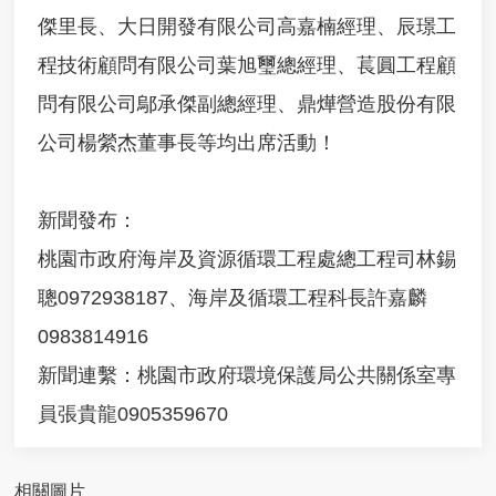
案
傑里長、大日開發有限公司高嘉楠經理、辰璟工
應
用
程技術顧問有限公司葉旭璽總經理、萇圓工程顧
專
區
問有限公司鄔承傑副總經理、鼎燁營造股份有限
公司楊縈杰董事長等均出席活動！
相
關
連
結
新聞發布：
績
桃園市政府海岸及資源循環工程處總工程司林錫
優
聰0972938187、海岸及循環工程科長許嘉麟
處
理
0983814916
機
構
新聞連繫：桃園市政府環境保護局公共關係室專
查
員張貴龍0905359670
詢
廉
政
相關圖片