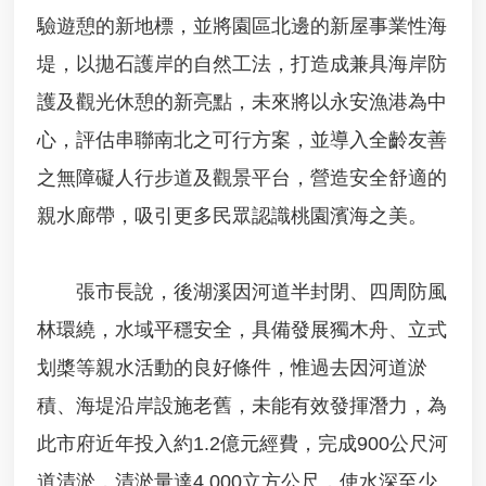
驗遊憩的新地標，並將園區北邊的新屋事業性海
進
階
堤，以拋石護岸的自然工法，打造成兼具海岸防
搜
尋
護及觀光休憩的新亮點，未來將以永安漁港為中
心，評估串聯南北之可行方案，並導入全齡友善
近
岸
之無障礙人行步道及觀景平台，營造安全舒適的
海
域
親水廊帶，吸引更多民眾認識桃園濱海之美。
及
公
有
張市長說，後湖溪因河道半封閉、四周防風
自
然
林環繞，水域平穩安全，具備發展獨木舟、立式
沙
划槳等親水活動的良好條件，惟過去因河道淤
灘
獨
積、海堤沿岸設施老舊，未能有效發揮潛力，為
占
性
此市府近年投入約1.2億元經費，完成900公尺河
使
道清淤，清淤量達4,000立方公尺，使水深至少