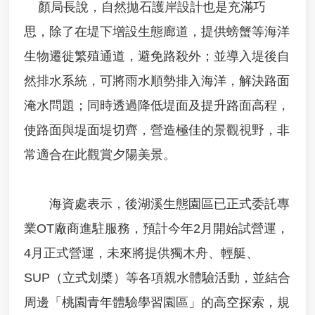
顏局長說，自然拋石護岸設計也是充滿巧
定
電
思，除了在堤下增設生態廊道，提供螃蟹等海洋
池
汞
生物遷徙繁殖通道，避免路殺外；並導入堤後自
、
然排水系統，可將雨水順勢排入海洋，解決路面
鎘
含
淹水問題；同時透過降低堤面及提升路面高程，
量
確
使路面與堤面堤切齊，營造極佳的景觀視野，非
認
常適合在此觀賞夕陽美景。
文
件
焚
海資處表示，後湖溪生態園區已正式委託專
化
業OT廠商進駐服務，預計今年2月開始試營運，
再
生
4月正式營運，未來將提供獨木舟、輕艇、
粒
料
SUP（立式划槳）等各項親水體驗活動，並結合
申
周邊「桃園青年體驗學習園區」的高空探索，規
請