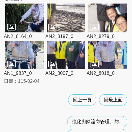
服
務
專
區
網
AN2_8164_0
AN2_8197_0
AN2_8279_0
站
導
覽
垃
圾
AN1_9837_0
AN2_8007_0
AN2_8018_0
處
理
日期：115-02-04
場
廠
回
回上一頁
回最上面
饋
金
申
強化廚餘流向管理、防...
請