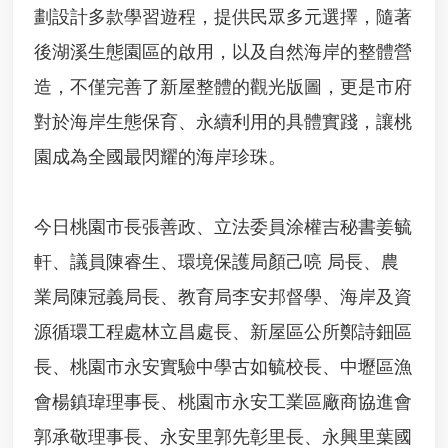
劃設計多款學習遊程，提供民眾多元選擇，隨著
桃
園
後湖溪生態園區的啟用，以及自然海岸的整體營
市
垃
造，不僅完善了新屋整體的觀光版圖，更是市府
圾
對於海岸生態保育、永續利用的具體實踐，讓桃
掩
埋
園成為全國最閃耀的海岸珍珠。
場
及
垃
今日桃園市長張善政、立法委員涂權吉秘書姜毓
圾
轉
軒、議員陳睿生、環境保護局顏己喨 局長、農
運
站
業局陳冠義局長、教育局李安邦督學、海岸及資
回
源循環工程處林立昌處長、新屋區公所鄭詩鈿區
饋
金
長、桃園市永安實驗中學古如毓校長、中壢區漁
申
請
會楊鎮瑋理事長、桃園市永安工業區廠商協進會
檔
郭承敬理事長、永安里郭先彰里長、永興里葉國