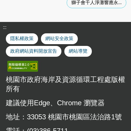
獅子會千人淨灘響應永...
商
用
廚
餘
:::
機
補
隱私權政策
網站安全政策
助
申
政府網站資料開放宣告
網站導覽
請
Y
o
u
桃園市政府海岸及資源循環工程處版權
t
u
所有
b
e
建議使用Edge、Chrome 瀏覽器
市
政
地址：33053 桃園市桃園區法治路1號
信
箱
電話：(03)386-5711