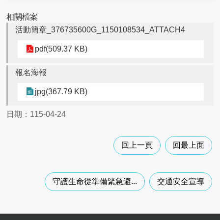
進
相關檔案
階
活動簡章_376735600G_1150108534_ATTACH4
搜
尋
pdf(509.37 KB)
近
報名海報
岸
海
jpg(367.79 KB)
域
及
日期：115-04-24
公
有
自
回上一頁
回最上面
然
沙
灘
獨
守護生命從準備緊急避...
交通安全宣導
占
性
使