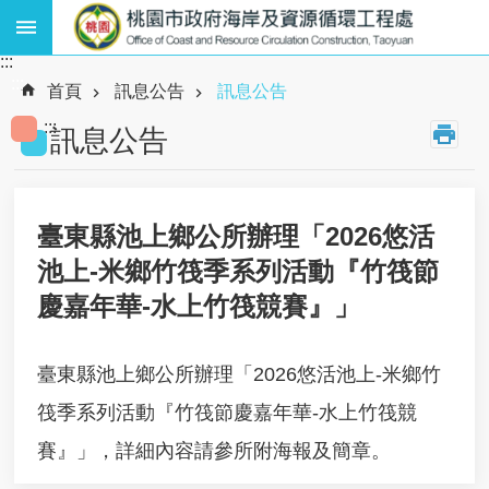
跳到主要內容區塊
:::
熱
:::
門
首頁
訊息公告
訊息公告
關
:::
鍵
訊息公告
字
:
廢
棄
臺東縣池上鄉公所辦理「2026悠活
物
池上-米鄉竹筏季系列活動『竹筏節
、
資
慶嘉年華-水上竹筏競賽』」
源
循
環
臺東縣池上鄉公所辦理「2026悠活池上-米鄉竹
、
海
筏季系列活動『竹筏節慶嘉年華-水上竹筏競
岸
賽』」，詳細內容請參所附海報及簡章。
工
程