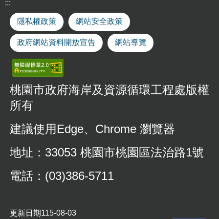
用
:::
申
請
隱私權政策
網站安全政策
事
政府網站資料開放宣告
網站導覽
業
廢
棄
物
桃園市政府海岸及資源循環工程處版權
清
除
所有
處
理
建議使用Edge、Chrome 瀏覽器
各
類
地址：33053 桃園市桃園區法治路1號
申
請
電話：(03)386-5711
應
回
收
廢
更新日期
115-08-03