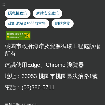
棄
:::
物
申
隱私權政策
網站安全政策
請
政府網站資料開放宣告
網站導覽
石
綿
建
材
廢
桃園市政府海岸及資源循環工程處版權
棄
所有
物
清
建議使用Edge、Chrome 瀏覽器
除
處
理
地址：33053 桃園市桃園區法治路1號
補
助
電話：(03)386-5711
申
請
指