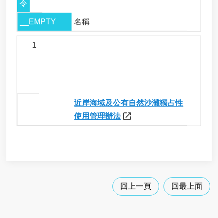
用
令
申
請
__EMPTY
名稱
事
適
1
業
用
廢
棄
法
物
令
清
除
__EMPTY
近岸海域及公有自然沙灘獨占性
處
使用管理辦法
理
各
類
申
請
應
回上一頁
回最上面
回
收
廢