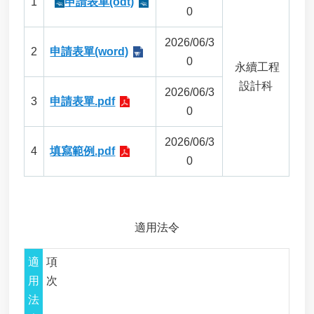
1
申請表單(odt)
0
進
階
2026/06/3
搜
2
申請表單(word)
尋
0
永續工程
設計科
2026/06/3
近
3
申請表單.pdf
岸
0
海
域
2026/06/3
4
填寫範例.pdf
及
0
公
有
自
然
沙
適用法令
灘
獨
適
項
占
用
次
性
法
使