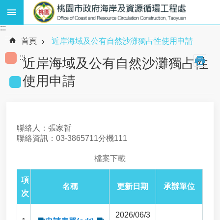
跳到主要內容區塊
:::
熱
:::
門
首頁
近岸海域及公有自然沙灘獨占性使用申請
關
:::
鍵
近岸海域及公有自然沙灘獨占性
字
使用申請
:
廢
棄
物
、
聯絡人：張家哲
資
聯絡資訊：03-3865711分機111
源
循
檔案下載
環
、
項
海
名稱
更新日期
承辦單位
岸
次
工
程
2026/06/3