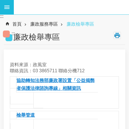
跳到主要內容區塊
:::
熱
:::
門
首頁
廉政服務專區
廉政檢舉專區
關
:::
鍵
廉政檢舉專區
字
:
廢
棄
物
資料來源：政風室
、
聯絡資訊：03 3865711 聯絡分機712
資
協助轉知法務部廉政署設置「公益揭弊
源
1
者保護法律諮詢專線」相關資訊
循
環
政風
2025/09/09
、
室
海
岸
2
檢舉管道
工
政風
程
2025/07/30