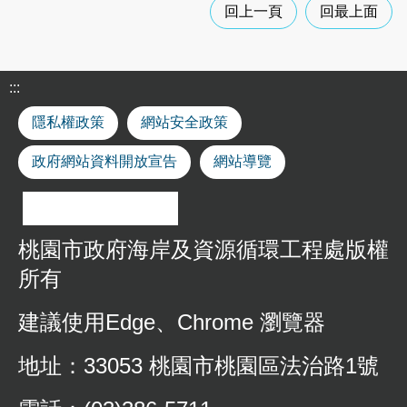
用
回上一頁
回最上面
申
請
事
:::
業
廢
隱私權政策
網站安全政策
棄
物
政府網站資料開放宣告
網站導覽
清
除
處
理
各
桃園市政府海岸及資源循環工程處版權
類
所有
申
請
建議使用Edge、Chrome 瀏覽器
應
回
地址：33053 桃園市桃園區法治路1號
收
廢