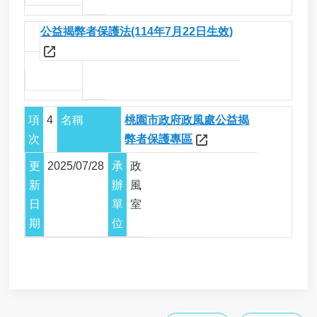
室
進
公益揭弊者保護法(114年7月22日生效)
階
3
搜
尋
政風
2025/07/28
室
近
岸
項
4
名稱
桃園市政府政風處公益揭
海
域
次
弊者保護專區
及
更
2025/07/28
承
政
公
有
新
辦
風
自
日
單
室
然
期
位
沙
灘
獨
占
性
使