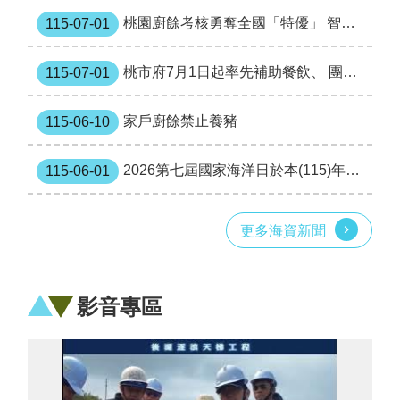
桃
桃園廚餘考核勇奪全國「特優」 智慧監管創造2103萬度綠電
115-07-01
園
市
桃市府7月1日起率先補助餐飲、 團膳業者購置商用廚餘機， 最高補助20萬元
115-07-01
垃
圾
掩
家戶廚餘禁止養豬
115-06-10
埋
場
及
2026第七屆國家海洋日於本(115)年6月7日(星期日)舉行，詳情如內文
115-06-01
垃
圾
轉
更多海資新聞
運
站
回
饋
影音專區
金
申
請
檔