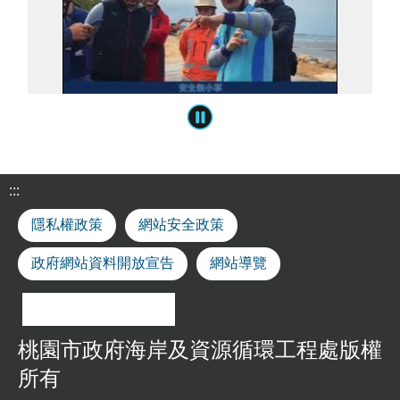
案
應
用
專
區
相
關
連
結
:::
績
優
隱私權政策
網站安全政策
處
理
政府網站資料開放宣告
網站導覽
機
構
查
詢
桃園市政府海岸及資源循環工程處版權
廉
所有
政