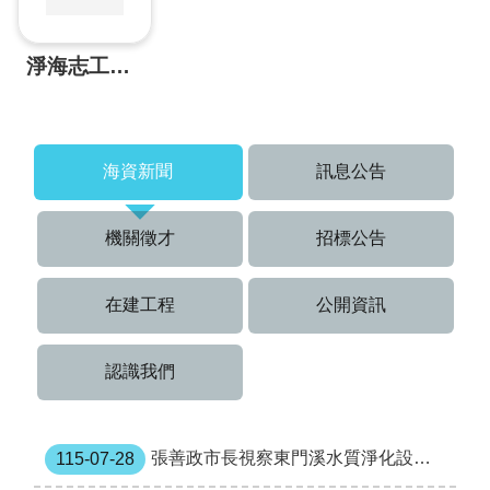
定
電
池
淨海志工專區
汞
、
鎘
含
海資新聞
訊息公告
量
確
認
機關徵才
招標公告
文
件
在建工程
公開資訊
焚
化
再
認識我們
生
粒
料
申
張善政市長視察東門溪水質淨化設施工程 暨主持試運轉通水儀式
115-07-28
請