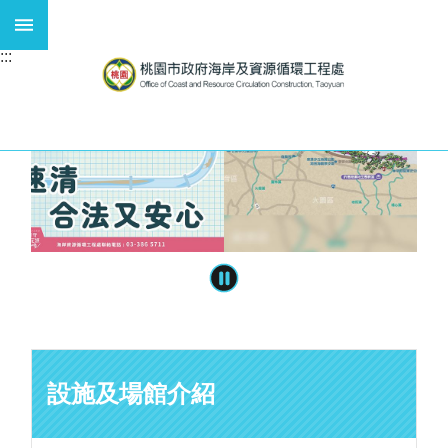
跳到主要內容區塊
:::
熱
:::
門
關
鍵
字
:
廢
棄
物
、
資
源
循
環
、
海
設施及場館介紹
岸
工
程