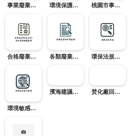
棄
事業廢棄物申報及管理資訊系統(IWMS)
環境保護許可管理資訊系統(EMS)
桃園市事業廢棄物網路申請審查管理系統
物
申
請
石
綿
建
材
合格廢棄物(含水肥)清除處理機構查詢
各類廢棄物代碼查詢
環保法規查詢
廢
棄
物
清
除
處
濱海建議遊程
焚化廠回饋資訊
理
補
環境敏感區位查詢
助
申
請
指