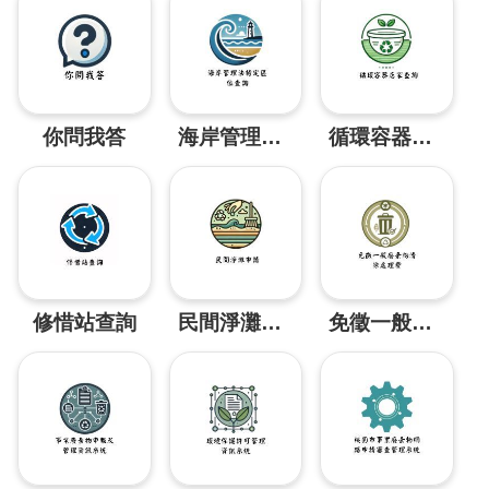
用
申
請
事
業
廢
你問我答
海岸管理法特定區位查詢
循環容器店家查詢
棄
物
清
除
處
理
各
類
修惜站查詢
民間淨灘申請
免徵一般廢棄物清除處理費
申
請
應
回
收
廢