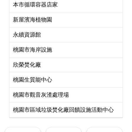
本市循環容器店家
進
階
搜
新屋濱海植物園
尋
永續資源館
近
岸
桃園市海岸設施
海
域
欣榮焚化廠
及
公
有
桃園生質能中心
自
然
桃園市觀音灰渣處理場
沙
灘
獨
桃園市區域垃圾焚化廠回饋設施活動中心
占
性
使