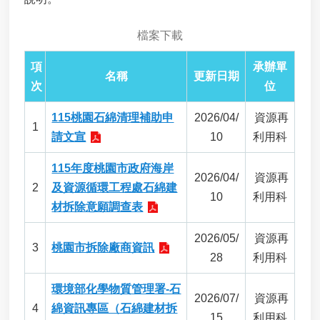
進
階
檔案下載
搜
尋
項
承辦單
名稱
更新日期
次
位
近
岸
115桃園石綿清理補助申
2026/04/
資源再
海
1
請文宣
10
利用科
域
及
115年度桃園市政府海岸
公
2026/04/
資源再
有
2
及資源循環工程處石綿建
10
利用科
自
材拆除意願調查表
然
沙
2026/05/
資源再
灘
3
桃園市拆除廠商資訊
28
利用科
獨
占
環境部化學物質管理署-石
性
2026/07/
資源再
使
4
綿資訊專區（石綿建材拆
15
利用科