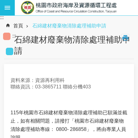
跳到主要內容區塊
:::
熱
:::
門
首頁
石綿建材廢棄物清除處理補助申請
關
:::
鍵
石綿建材廢棄物清除處理補助申
字
請
:
廢
棄
物
、
資料來源：資源再利用科
資
聯絡資訊：03-3865711 聯絡分機403
源
循
環
、
115年桃園市石綿建材廢棄物清除處理補助已額滿並截
海
岸
止，如有相關問題，請撥打「桃園市石綿建材廢棄物
工
清除處理補助專線： 0800- 286858」，將由專業人員
程
說明。