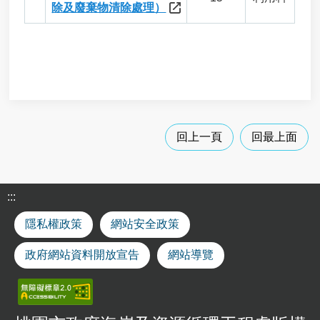
用
除及廢棄物清除處理）
申
請
事
業
廢
棄
物
清
回上一頁
回最上面
除
處
理
各
:::
類
申
隱私權政策
網站安全政策
請
政府網站資料開放宣告
網站導覽
應
回
收
廢