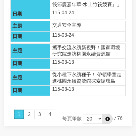
定
筏節慶嘉年華-水上竹筏競賽』」
電
115-04-24
池
汞
交通安全宣導
、
115-03-24
鎘
含
攜手交流永續新視野！國家環境
量
研究院走訪桃園永續資源館
確
認
115-03-13
文
件
從小種下永續種子！ 帶領學童走
進桃園永續資源館探索循環島
焚
115-03-13
化
再
生
粒
1
2
3
4
料
/
76
每頁筆數
申
請