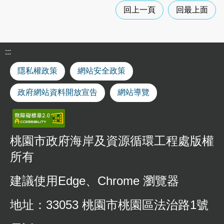
桃
回上一頁
回最上面
園
市
垃
圾
:::
掩
隱私權政策
網站安全政策
埋
場
政府網站資料開放宣告
網站導覽
及
垃
圾
轉
運
桃園市政府海岸及資源循環工程處版權
站
所有
回
饋
金
建議使用Edge、Chrome 瀏覽器
申
請
地址：33053 桃園市桃園區法治路1號
檔