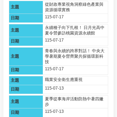
從財政專業視角洞察綠色產業與
進
資源循環實務
階
搜
115-07-17
尋
永續種子向下扎根！ 日月光高中
夏令營參訪桃園資源永續館
近
115-07-17
岸
海
青春與永續的跨界對話！ 中央大
域
學暑期夏令營齊聚共探循環新科
及
技
公
有
115-07-17
自
然
職業安全衛生應重視
沙
115-07-13
灘
獨
夏季從事海岸活動防熱中暑四撇
占
步
性
115-07-13
使