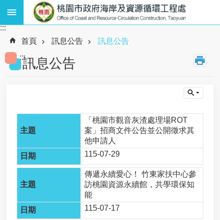
跳到主要內容區塊
:::
熱
:::
門
首頁
訊息公告
訊息公告
關
:::
鍵
訊息公告
字
:
廢
棄
物
、
「桃園市觀音灰渣處理場ROT
資
案」招商文件公告並公開徵求其
源
他申請人
循
115-07-29
環
、
傳遞永續愛心！ 竹東家扶中心參
海
訪桃園資源永續館，共學環保知
岸
能
工
115-07-17
程