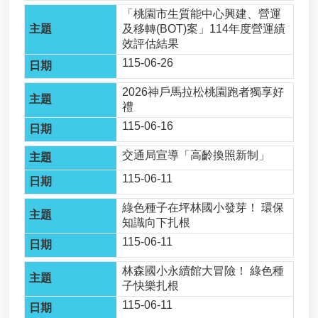
用
「桃園市生質能中心興建、營運
申
及移轉(BOT)案」114年度營運績
請
效評估結果
事
115-06-26
業
廢
2026神戶馬拉松桃園跑者獨享好
棄
禮
物
115-06-16
清
除
交通局宣導「高齡換照新制」
處
理
115-06-11
各
類
綠色種子在坪林國小發芽！ 環保
申
知識向下扎根
請
115-06-11
應
林森國小永續館大冒險！ 綠色種
回
子快樂扎根
收
115-06-11
廢