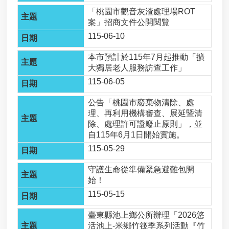
棄
「桃園市觀音灰渣處理場ROT
物
案」招商文件公開閱覽
申
請
115-06-10
石
本市預計於115年7月起推動「擴
綿
大獨居老人服務訪查工作」
建
115-06-05
材
廢
公告「桃園市廢棄物清除、處
棄
理、再利用機構審查、展延暨清
物
除、處理許可證廢止原則」，並
清
自115年6月1日開始實施。
除
115-05-29
處
理
守護生命從準備緊急避難包開
補
始！
助
115-05-15
申
請
臺東縣池上鄉公所辦理「2026悠
指
活池上-米鄉竹筏季系列活動『竹