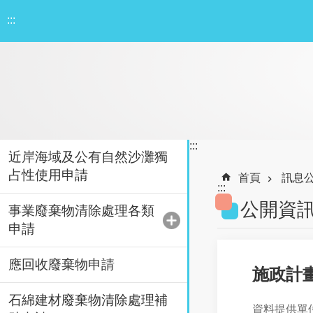
跳到主要內容區塊
:::
:::
近岸海域及公有自然沙灘獨
占性使用申請
首頁
訊息
:::
公開資
事業廢棄物清除處理各類
申請
應回收廢棄物申請
施政計
石綿建材廢棄物清除處理補
資料提供單