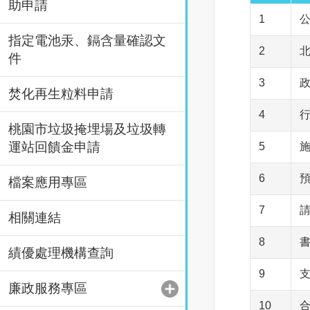
助申請
1
指定電池汞、鎘含量確認文
2
件
3
焚化再生粒料申請
4
桃園市垃圾掩埋場及垃圾轉
運站回饋金申請
5
6
檔案應用專區
7
相關連結
8
績優處理機構查詢
9
廉政服務專區
10