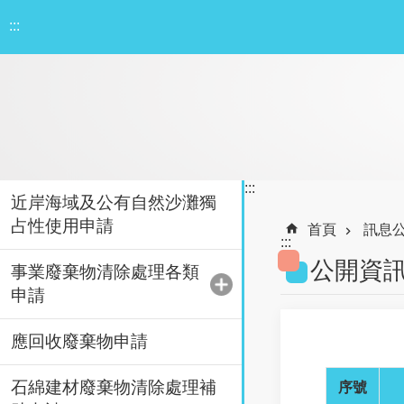
跳到主要內容區塊
:::
:::
近岸海域及公有自然沙灘獨
占性使用申請
首頁
訊息
:::
公開資
事業廢棄物清除處理各類
申請
應回收廢棄物申請
石綿建材廢棄物清除處理補
序號