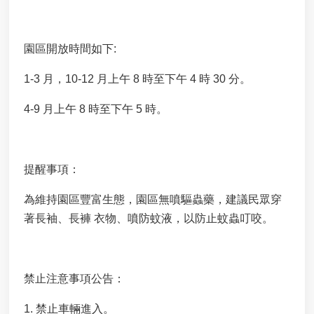
服
務
專
園區開放時間如下:
區
網
1-3 月，10-12 月上午 8 時至下午 4 時 30 分。
站
導
4-9 月上午 8 時至下午 5 時。
覽
垃
圾
提醒事項：
處
理
為維持園區豐富生態，園區無噴驅蟲藥，建議民眾穿
場
著長袖、長褲 衣物、噴防蚊液，以防止蚊蟲叮咬。
廠
回
饋
金
禁止注意事項公告：
申
請
1. 禁止車輛進入。