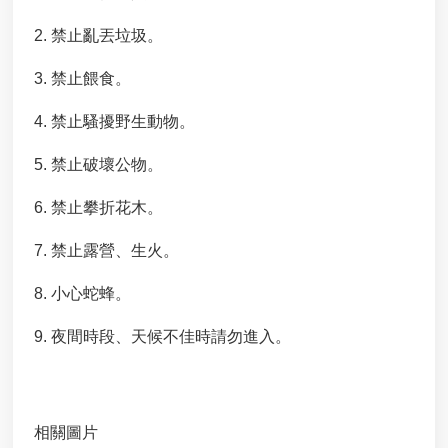
商
用
2. 禁止亂丟垃圾。
廚
餘
3. 禁止餵食。
機
補
4. 禁止騷擾野生動物。
助
申
5. 禁止破壞公物。
請
6. 禁止攀折花木。
Y
o
7. 禁止露營、生火。
u
t
8. 小心蛇蜂。
u
b
e
9. 夜間時段、天候不佳時請勿進入。
市
政
信
箱
相關圖片