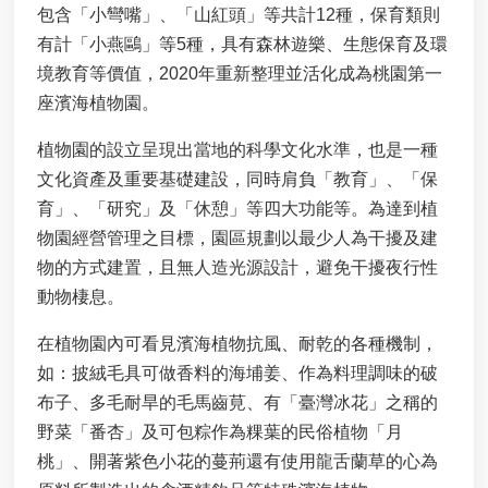
包含「小彎嘴」、「山紅頭」等共計12種，保育類則
進
有計「小燕鷗」等5種，具有森林遊樂、生態保育及環
階
搜
境教育等價值，2020年重新整理並活化成為桃園第一
尋
座濱海植物園。
近
植物園的設立呈現出當地的科學文化水準，也是一種
岸
文化資產及重要基礎建設，同時肩負「教育」、「保
海
育」、「研究」及「休憩」等四大功能等。為達到植
域
及
物園經營管理之目標，園區規劃以最少人為干擾及建
公
物的方式建置，且無人造光源設計，避免干擾夜行性
有
動物棲息。
自
然
在植物園內可看見濱海植物抗風、耐乾的各種機制，
沙
如：披絨毛具可做香料的海埔姜、作為料理調味的破
灘
獨
布子、多毛耐旱的毛馬齒莧、有「臺灣冰花」之稱的
占
野菜「番杏」及可包粽作為粿葉的民俗植物「月
性
桃」、開著紫色小花的蔓荊還有使用龍舌蘭草的心為
使