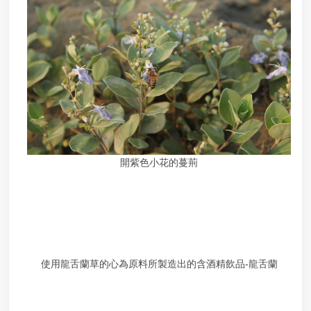
案
應
用
專
區
相
關
連
結
績
開紫色小花的蔓荊
優
處
理
機
構
查
詢
使用龍舌蘭草的心為原料所製造出的含酒精飲品-龍舌蘭
廉
政