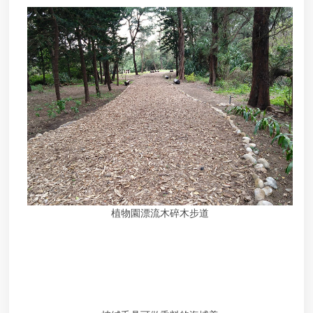
棄
物
申
請
石
綿
建
材
廢
棄
物
清
除
處
植物園漂流木碎木步道
理
補
助
申
請
指