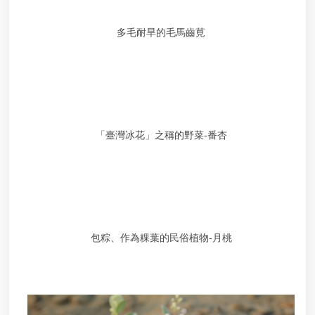
桃
園
多毛耐旱的毛馬齒莧
市
垃
圾
掩
埋
場
及
「臺灣冰花」之稱的野菜-番杏
垃
圾
轉
運
站
回
饋
包粽、作為粿葉的民俗植物-月桃
金
申
請
檔