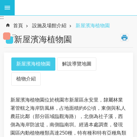
跳到主要內容區塊
:::
熱
:::
門
首頁
設施及場館介紹
新屋濱海植物園
關
:::
鍵
新屋濱海植物園
字
:
廢
棄
新屋濱海植物園
解說導覽地圖
物
、
植物介紹
資
源
循
新屋濱海植物園位於桃園市新屋區永安里，隸屬林業
環
、
署管轄之海岸防風林，占地面積約6公頃，東側與私人
海
農莊比鄰（部分區域臨觀海路），北側為社子溪，西
岸
側為海岸防波堤，南側臨南圳。經過本處調查，發現
工
程
園區內動植物種類高達250種，特有種和特有亞種鳥類