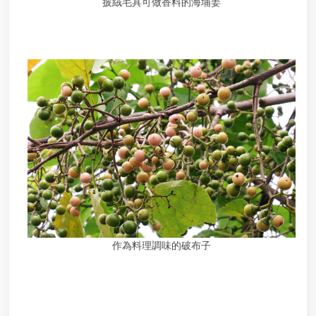
披絨毛具可做香料的海埔姜
定
電
池
汞
、
鎘
含
量
確
認
文
件
焚
化
再
生
作為料理調味的破布子
粒
料
申
請