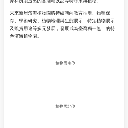
用
原料所製造出的含酒精飲品等特殊濱海植物。
申
請
未來新屋濱海植物園將持續朝向教育推廣、物種保
存、學術研究、植物地理與生態展示、特定植物展示
事
及觀賞用途等多元發展，發展成為臺灣獨一無二的特
業
廢
色濱海植物園。
棄
物
清
除
植物園南側
處
理
各
類
申
請
應
植物園北側
回
收
廢