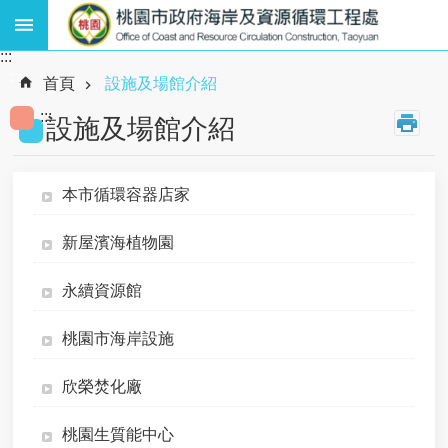
跳到主要內容區塊
:::
熱
:::
門
首頁
設施及場館介紹
關
:::
鍵
設施及場館介紹
字
:
廢
本市循環容器店家
棄
物
新屋濱海植物園
、
資
源
永續資源館
循
環
桃園市海岸設施
、
海
欣榮焚化廠
岸
工
程
桃園生質能中心