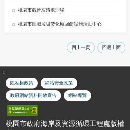
進
桃園市觀音灰渣處理場
階
搜
尋
桃園市區域垃圾焚化廠回饋設施活動中心
近
岸
回上一頁
回最上面
海
域
及
公
:::
有
自
隱私權政策
網站安全政策
然
沙
政府網站資料開放宣告
網站導覽
灘
獨
占
性
桃園市政府海岸及資源循環工程處版權
使