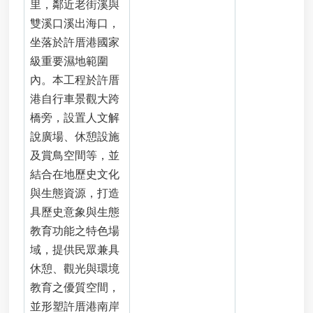
里，鄰近老街溪與
雙溪口溪出海口，
坐落於許厝港國家
級重要濕地範圍
內。本工程於許厝
港自行車景觀大跨
橋旁，設置人文解
說廣場、休憩設施
及賞鳥空間等，並
結合在地歷史文化
與生態資源，打造
具歷史意象與生態
教育功能之特色場
域，提供民眾兼具
休憩、觀光與環境
教育之優質空間，
並形塑許厝港南岸