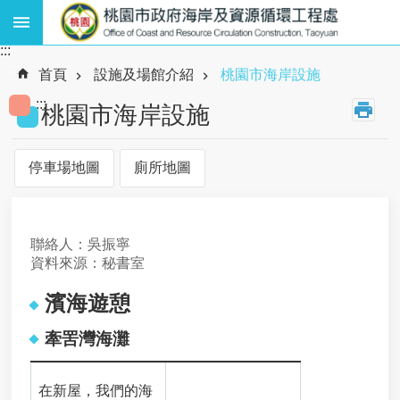
跳到主要內容區塊
:::
熱
:::
門
首頁
設施及場館介紹
桃園市海岸設施
關
:::
鍵
桃園市海岸設施
字
:
廢
停車場地圖
廁所地圖
棄
物
、
資
聯絡人：吳振寧
源
資料來源：秘書室
循
環
濱海遊憩
、
海
牽罟灣海灘
岸
工
程
在新屋，我們的海