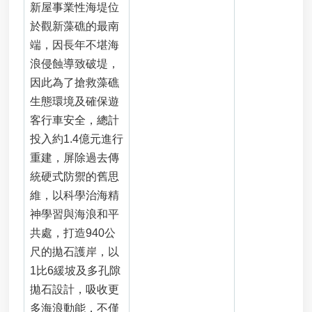
服
新屋事業性海堤位
務
於觀新藻礁的最南
專
端，因長年不堪海
區
浪侵蝕導致破堤，
網
因此為了搶救藻礁
站
生態環境及確保遊
導
客行車安全，總計
覽
投入約1.4億元進行
垃
重建，屏除過去傳
圾
統硬式防禦的舊思
處
理
維，以科學治海精
場
神學習與海浪和平
廠
共處，打造940公
回
饋
尺的拋石護岸，以
金
1比6緩坡及多孔隙
申
拋石設計，吸收更
請
多海浪動能，不僅