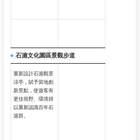
定
電
池
汞
、
鎘
含
量
石滬文化園區景觀步道
確
認
文
重新設計石滬觀景
件
涼亭，賦予當地創
焚
新景點，使遊客有
化
更佳視野、環境得
再
以重新認識百年石
生
粒
滬群。
料
申
請