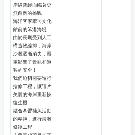
岸線曾經面臨著史
進
無前例的挑戰
階
搜
海洋客家牽罟文化
尋
館前的笨港海堤
由於長期受到人工
近
構造物編排，海岸
岸
海
沙灘逐漸消失，嚴
域
重影響了景觀和遊
及
客的安全！
公
我們迫切需要進行
有
自
搶修工程，讓這片
然
美麗的海岸重新恢
沙
復生機
灘
獨
結合牽罟捕魚活動
占
的精神，進行海灘
性
修復工程
使