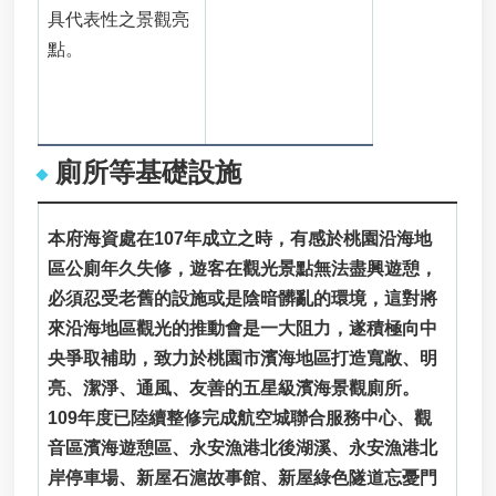
具代表性之景觀亮
點。
廁所等基礎設施
本府海資處在107年成立之時，有感於桃園沿海地
區公廁年久失修，遊客在觀光景點無法盡興遊憩，
必須忍受老舊的設施或是陰暗髒亂的環境，這對將
來沿海地區觀光的推動會是一大阻力，遂積極向中
央爭取補助，致力於桃園市濱海地區打造寬敞、明
亮、潔淨、通風、友善的五星級濱海景觀廁所。
109年度已陸續整修完成航空城聯合服務中心、觀
音區濱海遊憩區、永安漁港北後湖溪、永安漁港北
岸停車場、新屋石滬故事館、新屋綠色隧道忘憂門