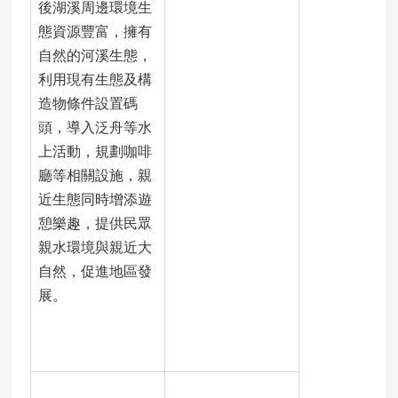
棄
後湖溪周邊環境生
物
態資源豐富，擁有
申
自然的河溪生態，
請
利用現有生態及構
石
造物條件設置碼
綿
頭，導入泛舟等水
建
上活動，規劃咖啡
材
廢
廳等相關設施，親
棄
近生態同時增添遊
物
憩樂趣，提供民眾
清
除
親水環境與親近大
處
自然，促進地區發
理
展。
補
助
申
請
指