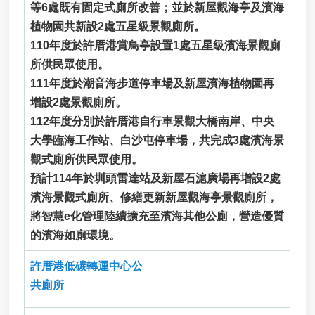
等6處既有固定式廁所改善；並於新屋觀海亭及濱海
植物園共新設2處五星級景觀廁所。
110年度於許厝港賞鳥亭設置1處五星級濱海景觀廁
所供民眾使用。
111年度於潮音海步道停車場及新屋濱海植物園再
增設2處景觀廁所。
112年度分別於許厝港自行車景觀大橋南岸、中央
大學臨海工作站、白沙屯停車場，共完成3處濱海景
觀式廁所供民眾使用。
預計114年於圳頭雷達站及新屋石滬廣場再增設2處
濱海景觀式廁所、修繕更新新屋觀海亭景觀廁所，
將智慧e化管理陸續擴充至濱海其他公廁，營造優質
的濱海如廁環境。
許厝港低碳轉運中心公
共廁所