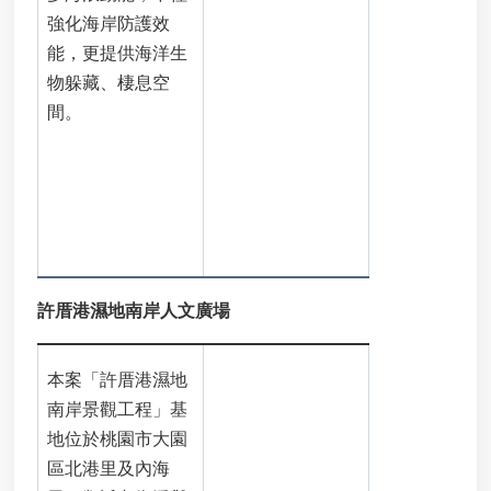
商
強化海岸防護效
用
能，更提供海洋生
廚
餘
物躲藏、棲息空
機
間。
補
助
申
請
Y
o
u
t
許厝港濕地南岸人文廣場
u
b
e
本案「許厝港濕地
市
南岸景觀工程」基
政
地位於桃園市大園
信
區北港里及內海
箱