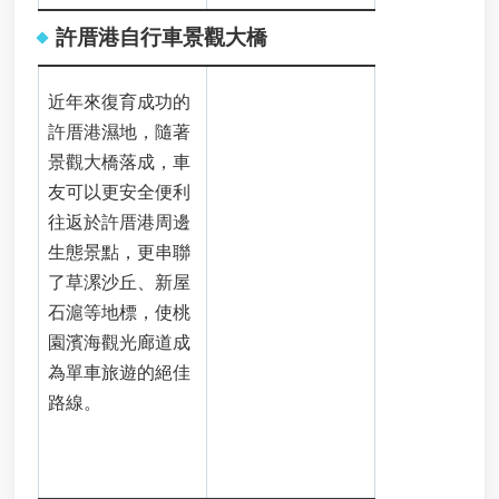
桃
許厝港自行車景觀大橋
園
市
垃
近年來復育成功的
圾
許厝港濕地，隨著
掩
埋
景觀大橋落成，車
場
友可以更安全便利
及
往返於許厝港周邊
垃
生態景點，更串聯
圾
轉
了草漯沙丘、新屋
運
石滬等地標，使桃
站
園濱海觀光廊道成
回
饋
為單車旅遊的絕佳
金
路線。
申
請
檔