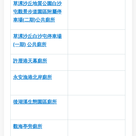
草漯沙丘地質公園白沙
屯觀景步道園區附屬停
車場(二期)公共廁所
草漯沙丘白沙屯停車場
(一期) 公共廁所
許厝港天幕廁所
永安漁港北岸廁所
後湖溪生態園區廁所
觀海亭旁廁所