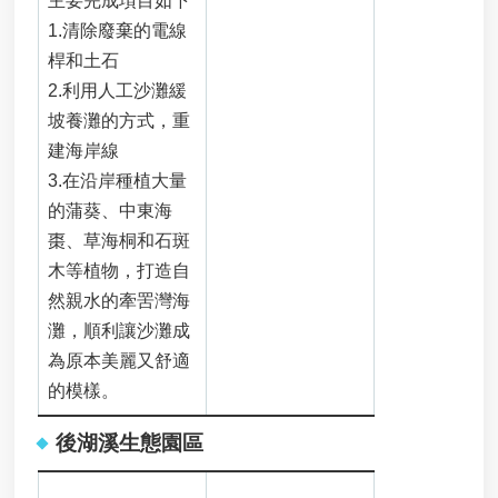
主要完成項目如下
用
申
1.清除廢棄的電線
請
桿和土石
事
2.利用人工沙灘緩
業
坡養灘的方式，重
廢
建海岸線
棄
3.在沿岸種植大量
物
清
的蒲葵、中東海
除
棗、草海桐和石斑
處
木等植物，打造自
理
各
然親水的牽罟灣海
類
灘，順利讓沙灘成
申
為原本美麗又舒適
請
的模樣。
應
回
後湖溪生態園區
收
廢