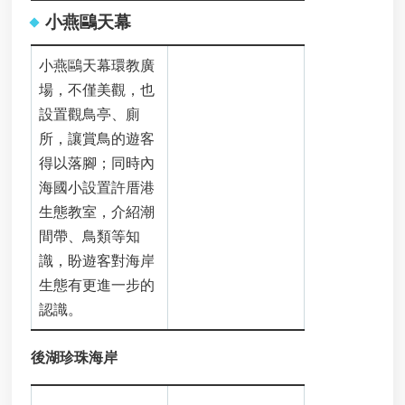
案
小燕鷗天幕
應
用
專
小燕鷗天幕環教廣
區
場，不僅美觀，也
設置觀鳥亭、廁
相
關
所，讓賞鳥的遊客
連
得以落腳；同時內
結
海國小設置許厝港
績
生態教室，介紹潮
優
間帶、鳥類等知
處
識，盼遊客對海岸
理
機
生態有更進一步的
構
認識。
查
詢
後湖珍珠海岸
廉
政