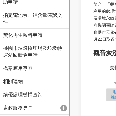
助申請
簡介：「觀音灰
利用的處理
指定電池汞、鎘含量確認文
及環境永續
件
府機關團隊
僅供作天然
焚化再生粒料申請
月22日取得
桃園市垃圾掩埋場及垃圾轉
觀音灰
運站回饋金申請
檔案應用專區
相關連結
績優處理機構查詢
廉政服務專區