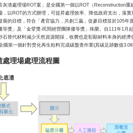
渣處理場ROT案」是全國第一個以ROT（Reconstruction重建 O
場，以ROT的方式辦理，可提昇處理效率、降低政府支出，落
發展的目標，符合「產官協力，共創三贏」促參目標並於105年度
優等獎」及「金擘獎-民間經營團隊優等獎」殊榮。自111年1
砂石替代材料減少天然資源開採，收費也是彰顯材料本身的經濟價
全國第一個針對焚化再生粒料完成碳盤查作業(其碳足跡數值3.08E-2 
渣處理場處理流程圖