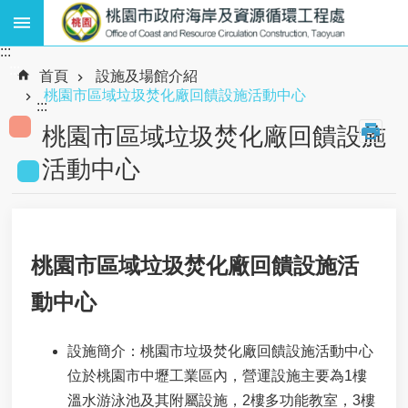
跳到主要內容區塊
:::
熱
:::
門
首頁
設施及場館介紹
關
桃園市區域垃圾焚化廠回饋設施活動中心
:::
鍵
字
桃園市區域垃圾焚化廠回饋設施
:
活動中心
廢
棄
物
、
資
源
桃園市區域垃圾焚化廠回饋設施活
循
動中心
環
、
海
設施簡介：桃園市垃圾焚化廠回饋設施活動中心
岸
工
位於桃園市中壢工業區內，營運設施主要為1樓
程
溫水游泳池及其附屬設施，2樓多功能教室，3樓