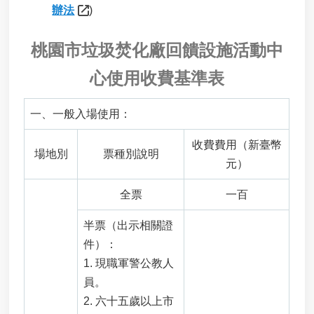
棄
辦法
)
物
申
桃園市垃圾焚化廠回饋設施活動中
請
心使用收費基準表
石
綿
建
一、一般入場使用：
材
廢
收費費用（新臺幣
棄
場地別
票種別說明
元）
物
清
除
全票
一百
處
理
半票（出示相關證
補
件）：
助
1.
現職軍警公教人
申
請
員。
2.
六十五歲以上市
指