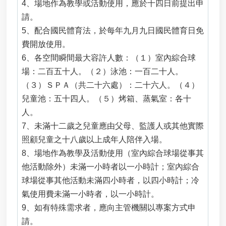
4、場地作為教學或活動使用，應於十四日前提出申
商
用
請。
廚
5、配合國民體育法，於每年九月九日國民體育日免
餘
費開放使用。
機
6、各空間瞬間最大容許人數：（１）室內綜合球
補
助
場：二百五十人。（２）泳池：一百二十人。
申
（３）ＳＰＡ（共二十六處）：二十六人。（４）
請
兒童池：五十四人。（５）烤箱、蒸氣室：各十
人。
Y
o
7、未滿十二歲之兒童應由父母、監護人或其他實際
u
照顧兒童之十八歲以上成年人陪伴入場。
t
u
8、場地作為教學及活動使用（室內綜合球場從事其
b
他活動除外）未滿一小時者以一小時計；室內綜合
e
球場從事其他活動未滿四小時者，以四小時計；冷
市
氣使用費未滿一小時者，以一小時計。
政
信
9、如有特殊需求者，應向主管機關以專案方式申
箱
請。