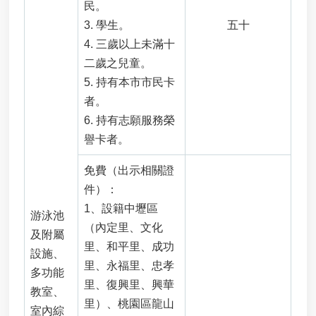
民。
定
電
3.
學生。
五十
池
4.
三歲以上未滿十
汞
二歲之兒童。
、
5.
持有本市市民卡
鎘
含
者。
量
6.
持有志願服務榮
確
譽卡者。
認
文
免費（出示相關證
件
件）：
焚
1、設籍中壢區
化
游泳池
（內定里、文化
再
及附屬
生
里、和平里、成功
設施、
粒
里、永福里、忠孝
多功能
料
里、復興里、興華
申
教室、
請
里）、桃園區龍山
室內綜