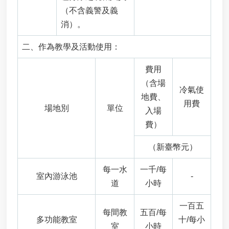
案
（不含義警及義
應
消）。
用
專
二、作為教學及活動使用：
區
相
費用
關
（含場
連
冷氣使
地費、
結
用費
場地別
單位
入場
績
費）
優
處
（新臺幣元）
理
機
每一水
一千/每
構
室內游泳池
-
查
道
小時
詢
一百五
每間教
五百/每
廉
多功能教室
十/每小
政
室
小時