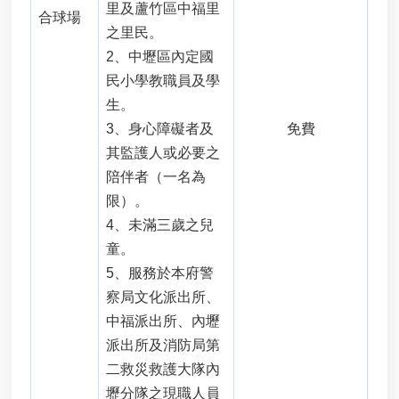
里及蘆竹區中福里
桃
合球場
之里民。
園
市
2、中壢區內定國
垃
民小學教職員及學
圾
生。
掩
3、身心障礙者及
免費
埋
場
其監護人或必要之
及
陪伴者（一名為
垃
限）。
圾
轉
4、未滿三歲之兒
運
童。
站
5、服務於本府警
回
察局文化派出所、
饋
金
中福派出所、內壢
申
派出所及消防局第
請
二救災救護大隊內
檔
壢分隊之現職人員