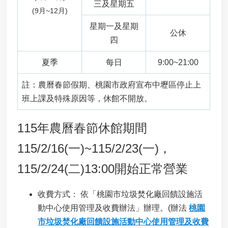
用
三及星期五
(9月~12月)
申
請
星期一及星期
公休
四
事
業
夏季
每日
9:00~21:00
廢
棄
物
註：農曆春節假期、桃園市政府宣布中壢區停止上
清
班上課及特殊原因等，休館不開放。
除
處
115年農曆春節休館期間
理
各
115/2/16(一)~115/2/23(一)，
類
申
115/2/24(二)13:00開始正常營業
請
應
收費方式
：
依「桃園市垃圾焚化廠回饋設施活
回
動中心使用管理及收費辦法」辦理。(辦法
桃園
收
廢
市垃圾焚化廠回饋設施活動中心使用管理及收費