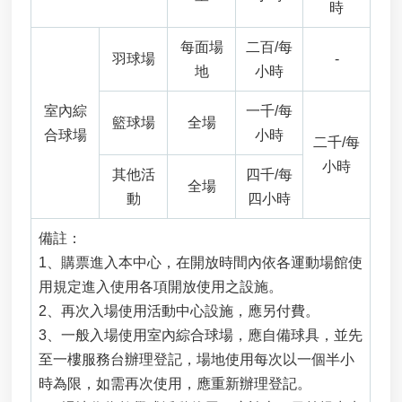
時
服
務
專
每面場
二百/每
羽球場
-
區
地
小時
網
室內綜
一千/每
站
籃球場
全場
合球場
小時
導
二千/每
覽
小時
其他活
四千/每
全場
垃
動
四小時
圾
處
備註：
理
1、購票進入本中心，在開放時間內依各運動場館使
場
廠
用規定進入使用各項開放使用之設施。
回
2、再次入場使用活動中心設施，應另付費。
饋
3、一般入場使用室內綜合球場，應自備球具，並先
金
至一樓服務台辦理登記，場地使用每次以一個半小
申
請
時為限，如需再次使用，應重新辦理登記。