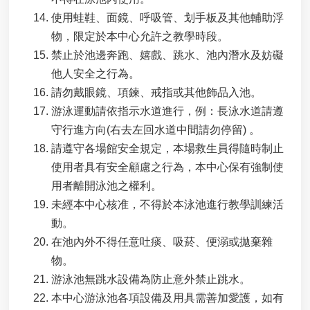
使用蛙鞋、面鏡、呼吸管、划手板及其他輔助浮
物，限定於本中心允許之教學時段。
禁止於池邊奔跑、嬉戲、跳水、池內潛水及妨礙
他人安全之行為。
請勿戴眼鏡、項鍊、戒指或其他飾品入池。
游泳運動請依指示水道進行，例：長泳水道請遵
守行進方向(右去左回水道中間請勿停留) 。
請遵守各場館安全規定，本場救生員得隨時制止
使用者具有安全顧慮之行為，本中心保有強制使
用者離開泳池之權利。
未經本中心核准，不得於本泳池進行教學訓練活
動。
在池內外不得任意吐痰、吸菸、便溺或拋棄雜
物。
游泳池無跳水設備為防止意外禁止跳水。
本中心游泳池各項設備及用具需善加愛護，如有