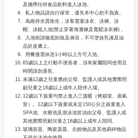
及攜帶任何食品飲料進入泳池。
私人物品請自行保管，遺失本中心恕不負責。
為維持水質衛生，泳客需著泳衣、泳褲、泳
帽、泳鏡入池(禁止穿著海灘褲及寬鬆泳衣褲) 。
入池前請徹底卸妝及淋浴，不可塗抹乳液及油
品於皮膚上。
用餐後需休息1小時以上方可入池。
65歲以上之行動不便長者，須有家屬陪同使用且
時間請勿過長。
未滿12歲之兒童應由父母、監護人或其他實際照
顧兒童之18歲以上成年人陪伴入場。
12歲以下孩童均禁止進入三溫暖（烤箱室、蒸氣
室）。12歲以下孩童或未足150公分之孩童進入
SPA池、水療池及游泳池皆須由父母、監護人或
其他實際照顧兒童之18歲以上成年人陪同。
玻璃容器、陶瓷器皿、尖銳物品及其他易碎物品
不得在泳池內使用。