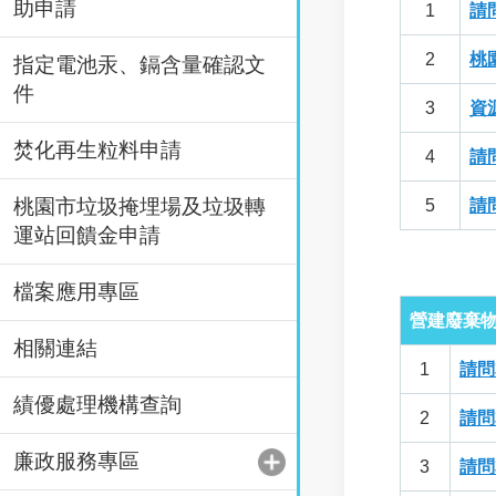
助申請
1
請
2
桃
指定電池汞、鎘含量確認文
件
3
資
焚化再生粒料申請
4
請
桃園市垃圾掩埋場及垃圾轉
5
請
運站回饋金申請
檔案應用專區
營建廢棄
相關連結
1
請問
績優處理機構查詢
2
請問
廉政服務專區
3
請問