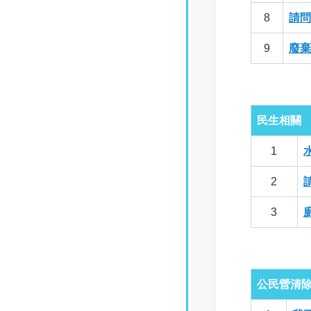
8
請問
9
廢棄
民生相關
1
2
3
公民營清