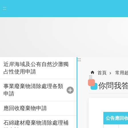
跳到主要內容區塊
:::
:::
近岸海域及公有自然沙灘獨
占性使用申請
首頁
常用
:::
你問我
事業廢棄物清除處理各類
申請
應回收廢棄物申請
公告應回
石綿建材廢棄物清除處理補