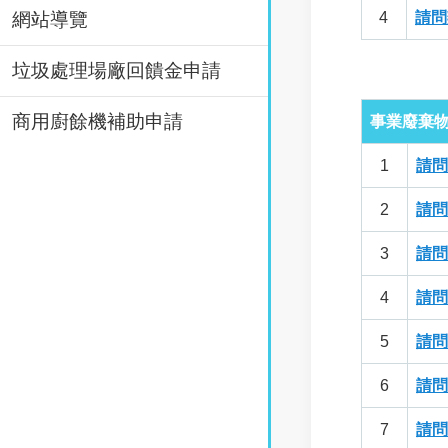
網站導覽
4
請問
垃圾處理場廠回饋金申請
商用廚餘機補助申請
事業廢棄物
1
請問
2
請問
3
請問
4
請問
5
請問
6
請問
7
請問